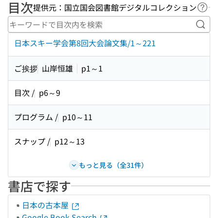
目次
提供元：国立国会図書館デジタルコレクション
ヘル
キー
日本スキー学会第8回大会論文集/1～221
ご挨拶
山岸恒雄
p1～1
目次 /
p6～9
プログラム /
p10～11
スナップ /
p12～13
もっと見る（全31件）
書店で探す
日本の古本屋
Google Book Search