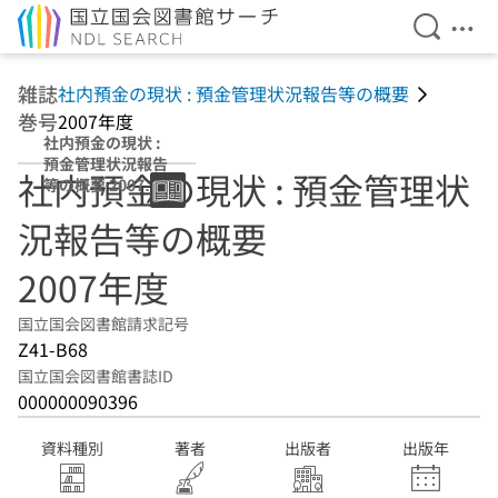
検索を開
メニ
本文へ移動
雑誌
社内預金の現状 : 預金管理状況報告等の概要
巻号
2007年度
社内預金の現状 :
預金管理状況報告
社内預金の現状 : 預金管理状
等の概要 2007年
度
況報告等の概要
2007年度
国立国会図書館請求記号
Z41-B68
国立国会図書館書誌ID
000000090396
資料種別
著者
出版者
出版年