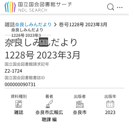
検索を開
メニ
本文へ移動
雑誌
巻号
奈良しみんだより
1228号 2023年3月
奈良しみんだより
1228号 2023年3
奈良しみんだより
月
1228号 2023年3月
国立国会図書館請求記号
Z2-1724
国立国会図書館書誌ID
000000090731
資料種別
著者
出版者
出版年
雑誌
奈良市広報広
奈良市
2023
聴課 編