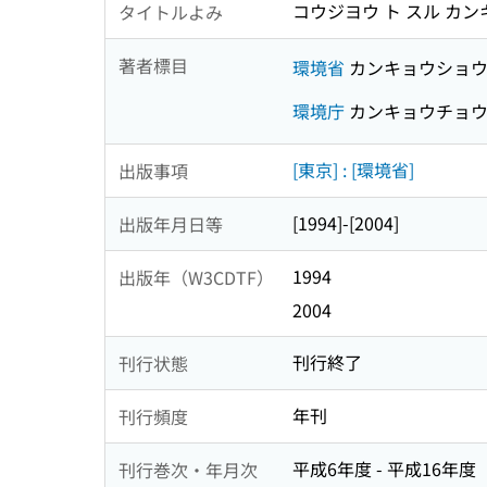
コウジヨウ ト スル カン
タイトルよみ
著者標目
環境省
カンキョウショ
環境庁
カンキョウチョ
[東京] : [環境省]
出版事項
[1994]-[2004]
出版年月日等
1994
出版年（W3CDTF）
2004
刊行終了
刊行状態
年刊
刊行頻度
平成6年度 - 平成16年度
刊行巻次・年月次