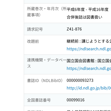
所蔵巻次・年月次（所
平成6年度 - 平成16年度
蔵事項）
合併後誌は図書扱い
Z41-876
請求記号
継続前 : 講じようとす
改題前
https://ndlsearch.ndl.
連携機関・データベー
国立国会図書館 : 国立
ス
https://ndlsearch.ndl.go
000000093273
書誌ID（NDLBibID）
http://id.ndl.go.jp/bib
00099016
全国書誌番号