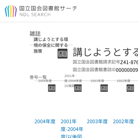
本文へ移動
雑誌
講じようとする環
境の保全に関する
講じようとす
施策
Z41-87
国立国会図書館請求記号
00000009
国立国会図書館書誌ID
2001年
巻号一覧
2004年度
度-2004年度
2003年度
2002年度
(以後図書)
2004年度
2001年
2003年度
2002年度
度-2004年
度(以後図