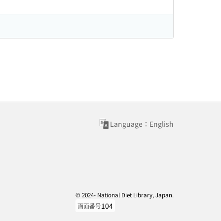
Language：English
© 2024- National Diet Library, Japan.
104
画面番号