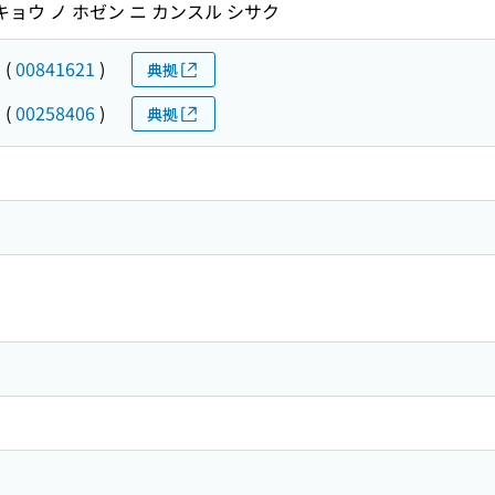
キョウ ノ ホゼン ニ カンスル シサク
ウ
(
00841621
)
典拠
ウ
(
00258406
)
典拠