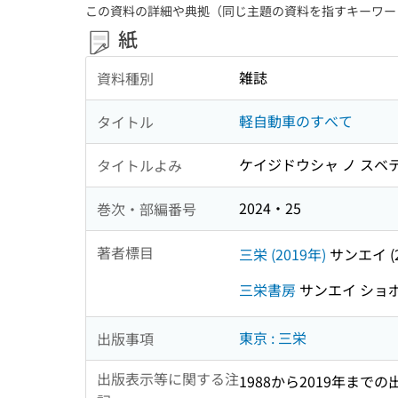
この資料の詳細や典拠（同じ主題の資料を指すキーワー
紙
雑誌
資料種別
軽自動車のすべて
タイトル
ケイジドウシャ ノ スベ
タイトルよみ
2024・25
巻次・部編番号
著者標目
三栄 (2019年)
サンエイ (2
三栄書房
サンエイ ショ
東京 : 三栄
出版事項
出版表示等に関する注
1988から2019年までの