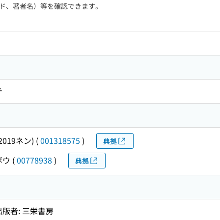
ド、著者名）等を確認できます。
テ
019ネン)
(
001318575
)
典拠
ボウ
(
00778938
)
典拠
出版者: 三栄書房