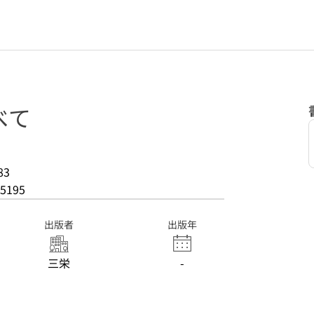
べて
83
5195
出版者
出版年
三栄
-