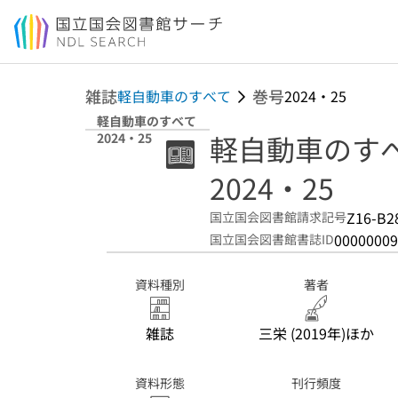
本文へ移動
雑誌
巻号
軽自動車のすべて
2024・25
軽自動車のすべて
軽自動車のす
2024・25
2024・25
Z16-B2
国立国会図書館請求記号
00000009
国立国会図書館書誌ID
資料種別
著者
雑誌
三栄 (2019年)ほか
資料形態
刊行頻度