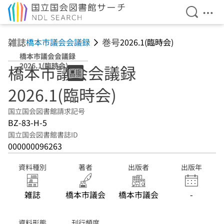
検索を開
メニ
本文へ移動
雑誌
巻号
橋本市議会会議録
2026.1(臨時会)
橋本市議会会議録
2026.1(臨時会)
橋本市議会会議録
2026.1(臨時会)
国立国会図書館請求記号
BZ-83-H-5
国立国会図書館書誌ID
000000096263
資料種別
著者
出版者
出版年
雑誌
橋本市議会
橋本市議会
-
資料形態
刊行頻度