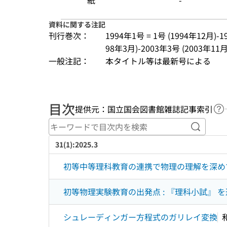
紙
-
資料に関する注記
刊行巻次：
1994年1号 = 1号 (1994年12月)-19
98年3月)-2003年3号 (2003年11月) 
一般注記：
本タイトル等は最新号による
目次
提供元：国立国会図書館雑誌記事索引
ヘ
キーワ
31(1):2025.3
初等中等理科教育の連携で物理の理解を深めて
初等物理実験教育の出発点 : 『理科小試』 を巡
シュレーディンガー方程式のガリレイ変換