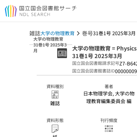
本文へ移動
雑誌
巻号
大学の物理教育
31巻1号 2025年3月
大学の物理教育
31巻1号 2025年3
大学の物理教育 = Physics ed
月
31巻1号 2025年3月
Z7-B64
国立国会図書館請求記号
00000009
国立国会図書館書誌ID
資料種別
著者
日本物理学会, 大学の物
理教育編集委員会 編
雑誌
資料形態
刊行頻度