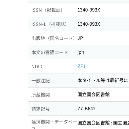
1340-993X
ISSN（掲載誌）
1340-993X
ISSN-L（掲載誌）
JP
出版地（国名コード）
jpn
本文の言語コード
ZF1
NDLC
本タイトル等は最新号に
一般注記
国立国会図書館
所蔵機関
Z7-B642
請求記号
連携機関・データベー
国立国会図書館 : 国立
ス