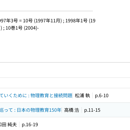
97年3号 = 10号 (1997年11月) ; 1998年1号 (19
; 10巻1号 (2004)-
ルプページへのリンク
ードで目次内を検索
いくために : 物理教育と接続問題
松浦 執
p.6-10
って : 日本の物理教育150年
高橋 浩
p.11-15
和田 純夫
p.16-19