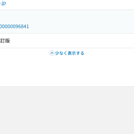
.jp
/000000096841
改訂版
少なく表示する