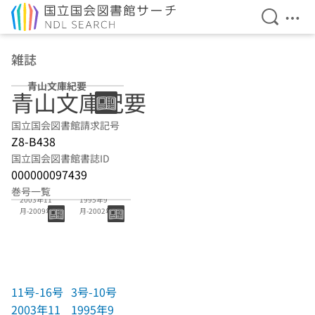
検索を開
メニ
本文へ移動
雑誌
青山文庫紀要
青山文庫紀要
国立国会図書館請求記号
Z8-B438
国立国会図書館書誌ID
000000097439
11号-16号
3号-10号
巻号一覧
2003年11
1995年9
月-2009年3
月-2002年12
月
月
11号-16号
3号-10号
2003年11
1995年9