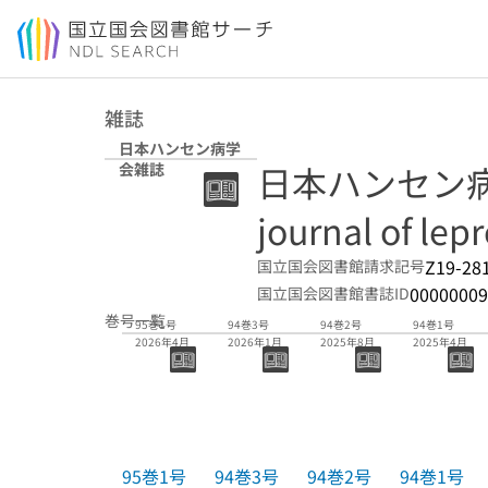
本文へ移動
雑誌
日本ハンセン病学
日本ハンセン病学
会雑誌
journal of lep
Z19-28
国立国会図書館請求記号
00000009
国立国会図書館書誌ID
巻号一覧
95巻1号
94巻3号
94巻2号
94巻1号
2026年4月
2026年1月
2025年8月
2025年4月
95巻1号
94巻3号
94巻2号
94巻1号