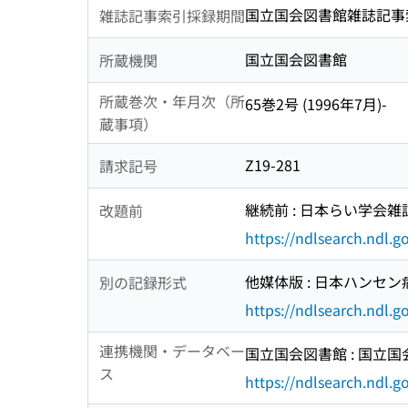
国立国会図書館雑誌記事索引 8
雑誌記事索引採録期間
国立国会図書館
所蔵機関
所蔵巻次・年月次（所
65巻2号 (1996年7月)-
蔵事項）
Z19-281
請求記号
継続前 : 日本らい学会雑誌 /
改題前
https://ndlsearch.ndl.
他媒体版 : 日本ハンセン病学会
別の記録形式
https://ndlsearch.ndl.
連携機関・データベー
国立国会図書館 : 国立
ス
https://ndlsearch.ndl.go