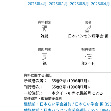
2026年4月
2026年1月
2025年8月
2025年4月
資料種別
著者
雑誌
日本ハンセン病学会 編
資料形態
刊行頻度
紙
年3回刊
資料に関する注記
所蔵巻次等：
65巻2号 (1996年7月)-
刊行巻次：
65巻2号 (1996年7月)-
一般注記：
本タイトル等は最新号による
関連資料・改題前後資料
継続前：日本らい学会雑誌 / 日本らい学会 編 (ISSN:
他媒体版：日本ハンセン病学会雑誌 (ISSN:1884-3