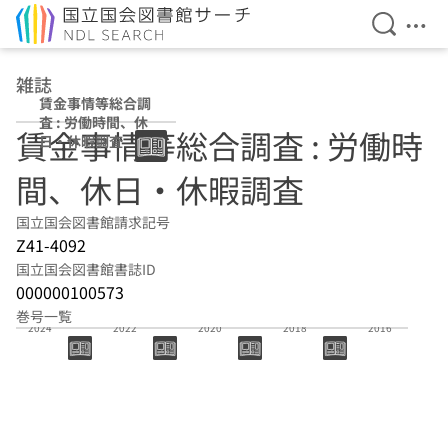
検索を開
メニ
本文へ移動
雑誌
賃金事情等総合調
査 : 労働時間、休
賃金事情等総合調査 : 労働時
日・休暇調査
間、休日・休暇調査
国立国会図書館請求記号
Z41-4092
国立国会図書館書誌ID
000000100573
巻号一覧
2024
2022
2020
2018
2016