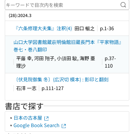
キー
(28):2024.3
『六条修理大夫集』注釈(4)
田口 暢之
p.1-36
山口大学図書館蔵萩明倫館旧蔵長門本『平家物語』
巻七・巻八翻印
平藤 幸, 河田 翔子, 小須田 駿, 海野 亜
p.37-
理沙
110
〔伏見院御集 冬〕(広沢切 模本) : 影印と翻刻
石澤 一志
p.111-127
書店で探す
日本の古本屋
Google Book Search