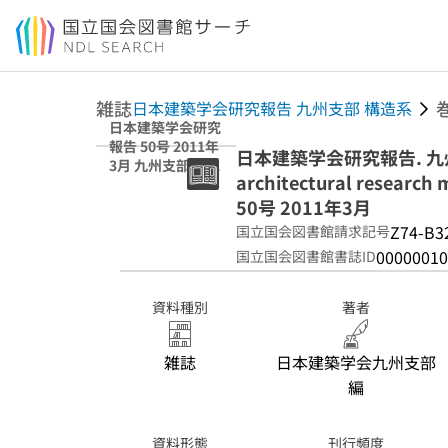
本文へ移動
雑誌
日本建築学会研究報告 九州支部 構造系
日本建築学会研究
報告 50号 2011年
日本建築学会研究報告. 九州支部.
3月 九州支部 構造
architectural research 
系
50号 2011年3月
Z74-B3
国立国会図書館請求記号
00000010
国立国会図書館書誌ID
資料種別
著者
雑誌
日本建築学会九州支部
編
資料形態
刊行頻度