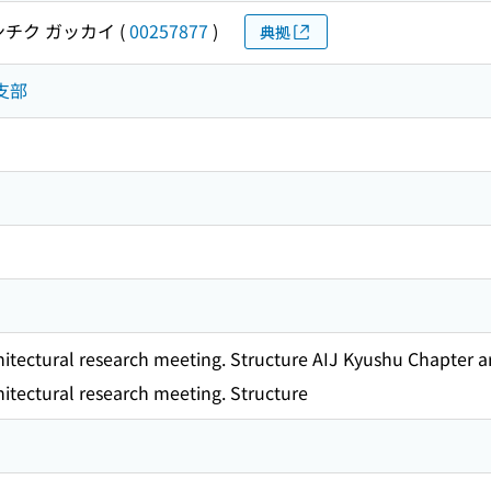
ンチク ガッカイ
(
00257877
)
典拠
支部
itectural research meeting. Structure AIJ Kyushu Chapter ar
itectural research meeting. Structure