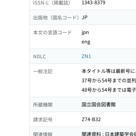
1343-8379
ISSN-L（掲載誌）
JP
出版地（国名コード）
jpn
本文の言語コード
eng
ZN1
NDLC
本タイトル等は最新号に
一般注記
37号から54号までの並列タイトル: 
48号から54号までは電子資
国立国会図書館
所蔵機関
Z74-B32
請求記号
関連資料 : 日本建築学会
関連情報