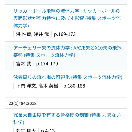
サッカーボール飛翔の流体力学 : サッカーボールの
表面形状が空力特性に及ぼす影響 (特集 スポーツ流
体力学)
洪 性賛, 浅井 武
p.169-173
アーチェリー矢の流体力学 : A/C/E矢とX10矢の飛翔
姿勢 (特集 スポーツ流体力学)
宮嵜 武
p.174-179
泳者周りの流れ場の可視化 (特集 スポーツ流体力学)
下門 洋文, 高木 英樹
p.180-188
22(1)=84:2018
冗長大自由度を有する骨格筋の制御 (特集 力まない
科学)
萩生 翔大
p.4-13