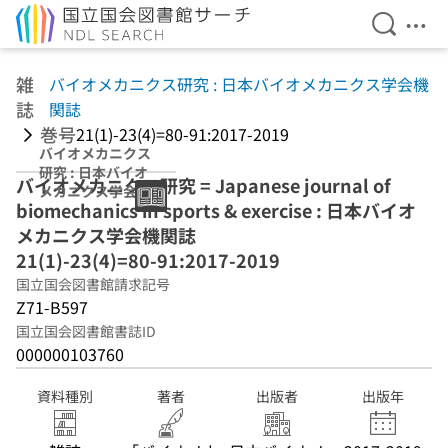
検索を開
メニ
本文へ移動
雑
バイオメカニクス研究 : 日本バイオメカニクス学会機
誌
関誌
巻号
21(1)-23(4)=80-91:2017-2019
バイオメカニクス
研究 : 日本バイオ
バイオメカニクス研究 = Japanese journal of
メカニクス学会機
biomechanics in sports & exercise : 日本バイオ
関誌
21(1)-23(4)=80-
メカニクス学会機関誌
91:2017-2019
21(1)-23(4)=80-91:2017-2019
国立国会図書館請求記号
Z71-B597
国立国会図書館書誌ID
000000103760
資料種別
著者
出版者
出版年