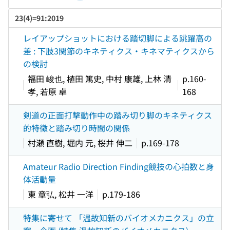
23(4)=91:2019
レイアップショットにおける踏切脚による跳躍高の
差 : 下肢3関節のキネティクス・キネマティクスから
の検討
福田 峻也, 植田 篤史, 中村 康雄, 上林 清
p.160-
孝, 若原 卓
168
剣道の正面打撃動作中の踏み切り脚のキネティクス
的特徴と踏み切り時間の関係
村瀬 直樹, 堀内 元, 桜井 伸二
p.169-178
Amateur Radio Direction Finding競技の心拍数と身
体活動量
東 章弘, 松井 一洋
p.179-186
特集に寄せて 「温故知新のバイオメカニクス」の立