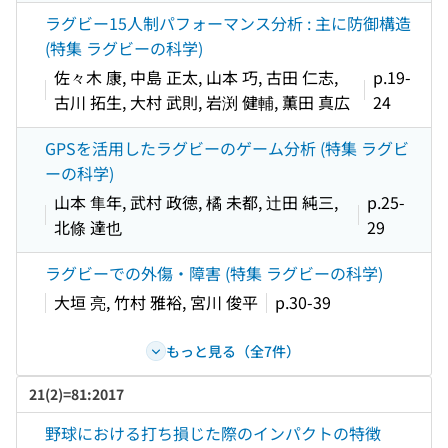
ラグビー15人制パフォーマンス分析 : 主に防御構造
(特集 ラグビーの科学)
佐々木 康, 中島 正太, 山本 巧, 古田 仁志,
p.19-
古川 拓生, 大村 武則, 岩渕 健輔, 薫田 真広
24
GPSを活用したラグビーのゲーム分析 (特集 ラグビ
ーの科学)
山本 隼年, 武村 政徳, 橘 未都, 辻田 純三,
p.25-
北條 達也
29
ラグビーでの外傷・障害 (特集 ラグビーの科学)
大垣 亮, 竹村 雅裕, 宮川 俊平
p.30-39
もっと見る（全7件）
21(2)=81:2017
野球における打ち損じた際のインパクトの特徴