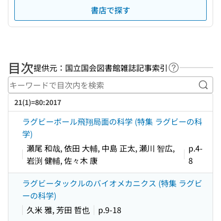
書店で探す
目次
提供元：国立国会図書館雑誌記事索引
ヘルプページ
キー
21(1)=80:2017
ラグビーボール飛翔局面の科学 (特集 ラグビーの科
学)
瀬尾 和哉, 依田 大輔, 中島 正太, 瀬川 智広,
p.4-
岩渕 健輔, 佐々木 康
8
ラグビータックルのバイオメカニクス (特集 ラグビ
ーの科学)
久米 雅, 芳田 哲也
p.9-18