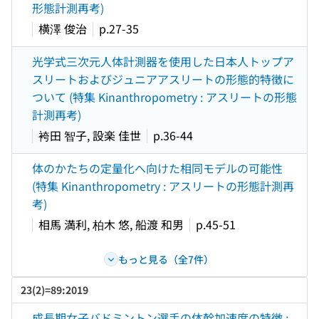
形態計測再考)
横澤 俊治
p.27-35
光学式三次元人体計測器を使用した日本人トップア
スリートおよびジュニアアスリートの形態的特徴に
ついて (特集 Kinanthropometry : アスリートの形態
計測再考)
袴田 智子, 設楽 佳世
p.36-44
体のかたちの定量化へ向けた相同モデルの可能性
(特集 Kinanthropometry : アスリートの形態計測再
考)
相馬 満利, 柏木 悠, 船渡 和男
p.45-51
もっと見る（全7件）
23(2)=89:2019
成長期女子バドミントン選手の体幹加速度の特徴 :