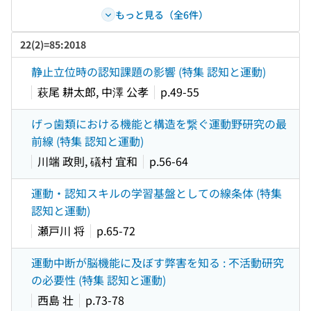
もっと見る（全6件）
22(2)=85:2018
静止立位時の認知課題の影響 (特集 認知と運動)
萩尾 耕太郎, 中澤 公孝
p.49-55
げっ歯類における機能と構造を繋ぐ運動野研究の最
前線 (特集 認知と運動)
川端 政則, 礒村 宜和
p.56-64
運動・認知スキルの学習基盤としての線条体 (特集
認知と運動)
瀬戸川 将
p.65-72
運動中断が脳機能に及ぼす弊害を知る : 不活動研究
の必要性 (特集 認知と運動)
西島 壮
p.73-78