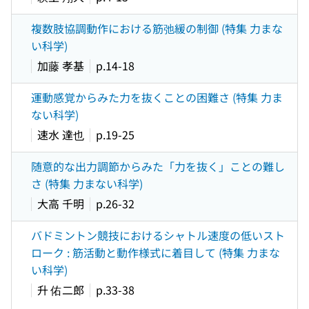
複数肢協調動作における筋弛緩の制御 (特集 力まな
い科学)
加藤 孝基
p.14-18
運動感覚からみた力を抜くことの困難さ (特集 力ま
ない科学)
速水 達也
p.19-25
随意的な出力調節からみた「力を抜く」ことの難し
さ (特集 力まない科学)
大高 千明
p.26-32
バドミントン競技におけるシャトル速度の低いスト
ローク : 筋活動と動作様式に着目して (特集 力まな
い科学)
升 佑二郎
p.33-38