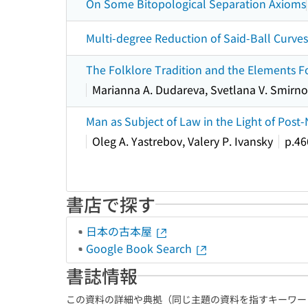
On Some Bitopological Separation Axioms
Multi-degree Reduction of Said-Ball Curves
The Folklore Tradition and the Elements Fo
Marianna A. Dudareva, Svetlana V. Smirno
Man as Subject of Law in the Light of Pos
Oleg A. Yastrebov, Valery P. Ivansky
p.46
書店で探す
日本の古本屋
Google Book Search
書誌情報
この資料の詳細や典拠（同じ主題の資料を指すキーワー