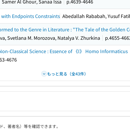
Samer Al Ghour, Sanaa Issa
p.4639-4646
 with Endpoints Constraints
Abedallah Rababah, Yusuf Fat
rmed to the Genre in Literature : "The Tale of the Golden C
va, Svetlana M. Morozova, Natalya V. Zhurkina
p.4655-466
t-Non-Classical Science : Essence of 《I》 Homo Informaticus
63-4676
もっと見る（全43件）
ド、著者名）等を確認できます。