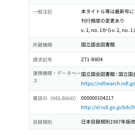
本タイトル等は最新号に
一般注記
刊行頻度の変更あり
v. 1, no. 1からv. 2, n
国立国会図書館
所蔵機関
Z71-B804
請求記号
連携機関・データベー
国立国会図書館 : 国立
ス
https://ndlsearch.ndl.go
000000104217
書誌ID（NDLBibID）
http://id.ndl.go.jp/bib
日本目録規則1987年版
目録規則