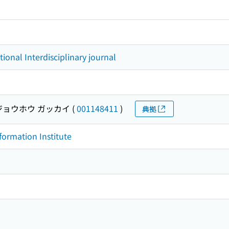
tional Interdisciplinary journal
ジョウホウ ガッカイ
(
001148411
)
典拠
formation Institute