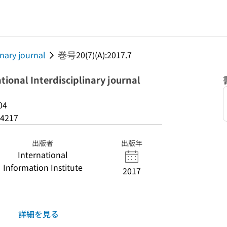
巻号
inary journal
20(7)(A):2017.7
tional Interdisciplinary journal
04
4217
出版者
出版年
International
Information Institute
2017
詳細を見る