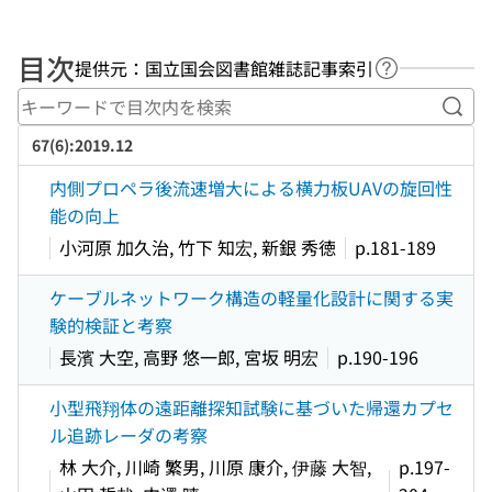
目次
提供元：国立国会図書館雑誌記事索引
ヘルプページ
キー
67(6):2019.12
内側プロペラ後流速増大による横力板UAVの旋回性
能の向上
小河原 加久治, 竹下 知宏, 新銀 秀徳
p.181-189
ケーブルネットワーク構造の軽量化設計に関する実
験的検証と考察
長濱 大空, 高野 悠一郎, 宮坂 明宏
p.190-196
小型飛翔体の遠距離探知試験に基づいた帰還カプセ
ル追跡レーダの考察
林 大介, 川崎 繁男, 川原 康介, 伊藤 大智,
p.197-