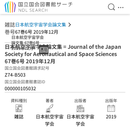
検索を開
メニ
本文へ移動
雑誌
日本航空宇宙学会論文集
巻号
67巻6号 2019年12月
日本航空宇宙学会
論文集 67巻6号
日本航空宇宙学会論文集 = Journal of the Japan
2019年12月
Society for Aeronautical and Space Sciences
67巻6号 2019年12月
国立国会図書館請求記号
Z74-B503
国立国会図書館書誌ID
000000105032
資料種別
著者
出版者
出版年
雑誌
日本航空宇宙
日本航空宇宙
2019
学会
学会