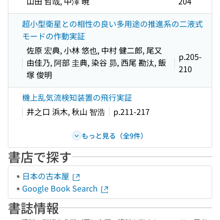
山田 哲哉, 中澤 暁
204
超小型衛星との相性の良い多用途の推進系の二液式
モードの作動実証
佐原 宏典, 小林 悠也, 中村 健二郎, 尾又
p.205-
由佳乃, 阿部 圭典, 染谷 昴, 西尾 勘汰, 飯
210
塚 俊明
機上乱気流検知装置の飛行実証
井之口 浜木, 秋山 智浩
p.211-217
もっと見る（全9件）
書店で探す
日本の古本屋
Google Book Search
書誌情報