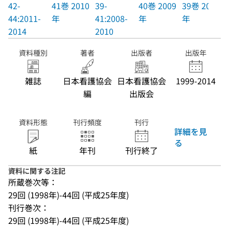
42-
41巻 2010
39-
40巻 2009
39巻 2008
44:2011-
年
41:2008-
年
年
2014
2010
資料種別
著者
出版者
出版年
雑誌
日本看護協会
日本看護協会
1999-2014
編
出版会
資料形態
刊行頻度
刊行
詳細を見
る
紙
年刊
刊行終了
資料に関する注記
所蔵巻次等：
29回 (1998年)-44回 (平成25年度)
刊行巻次：
29回 (1998年)-44回 (平成25年度)