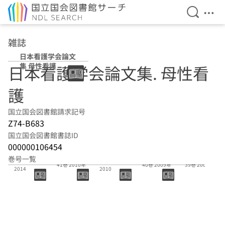
検索を開
メニ
本文へ移動
雑誌
日本看護学会論文
集 母性看護
日本看護学会論文集. 母性看
護
国立国会図書館請求記号
Z74-B683
国立国会図書館書誌ID
000000106454
巻号一覧
42-44:2011-
39-41:2008-
41巻 2010年
40巻 2009年
39巻 2008年
2014
2010