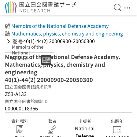
検索を開
メニ
本文へ移動
雑
Memoirs of the National Defense Academy
誌
Mathematics, physics, chemistry and engineering
巻号
40(1)-44(2) 20000900-20050300
Memoirs of the
National
Memoirs of the National Defense Academy.
Defense
Mathematics, physics, chemistry and
Academy
40(1)-44(2)
engineering
20000900-
40(1)-44(2) 20000900-20050300
20050300
国立国会図書館請求記号
Mathematics,
physics,
Z53-A133
chemistry and
国立国会図書館書誌ID
engineering
000000118366
資料種別
著者
出版者
出版年
National
Defense