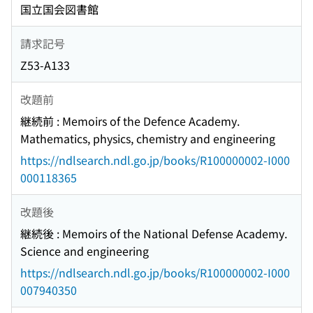
国立国会図書館
請求記号
Z53-A133
改題前
継続前 : Memoirs of the Defence Academy.
Mathematics, physics, chemistry and engineering
https://ndlsearch.ndl.go.jp/books/R100000002-I000
000118365
改題後
継続後 : Memoirs of the National Defense Academy.
Science and engineering
https://ndlsearch.ndl.go.jp/books/R100000002-I000
007940350