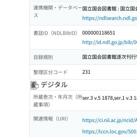
連携機関・データベー
国立国会図書館 : 国立
ス
https://ndlsearch.ndl.go
000000118651
書誌ID（NDLBibID）
http://id.ndl.go.jp/bib
国立国会図書館逐次刊行
目録規則
231
整理区分コード
デジタル
所蔵巻次・年月次（所
ser.3 v.5 1878,ser.1 v.3
蔵事項）
関連情報（URI）
https://ci.nii.ac.jp/nci
https://lccn.loc.gov/50