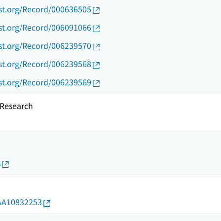
ust.org/Record/000636505
ust.org/Record/006091066
ust.org/Record/006239570
ust.org/Record/006239568
ust.org/Record/006239569
esearch
s
d/AA10832253