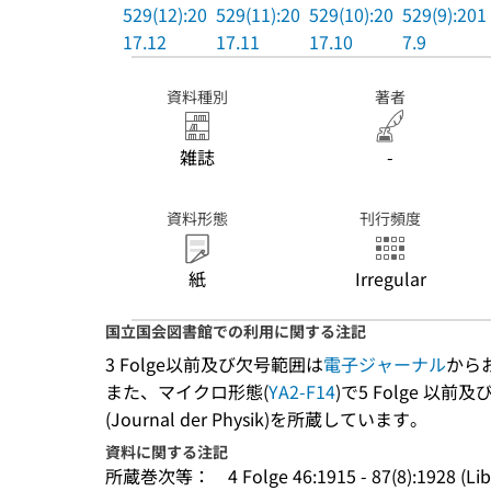
529(12):20
529(11):20
529(10):20
529(9):201
17.12
17.11
17.10
7.9
資料種別
著者
雑誌
-
資料形態
刊行頻度
紙
Irregular
国立国会図書館での利用に関する注記
3 Folge以前及び欠号範囲は
電子ジャーナル
から
また、マイクロ形態(
YA2-F14
)で5 Folge 以前及び
(Journal der Physik)を所蔵しています。
資料に関する注記
所蔵巻次等：
4 Folge 46:1915 - 87(8):1928 (Lib