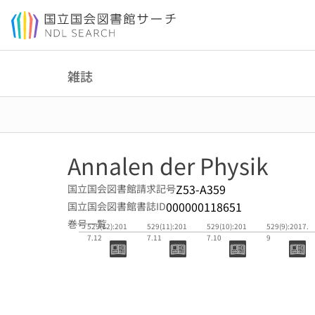
本文へ移動
雑誌
Annalen der Physik
Z53-A359
国立国会図書館請求記号
000000118651
国立国会図書館書誌ID
巻号一覧
529(12):201
529(11):201
529(10):201
529(9):2017.
7.12
7.11
7.10
9