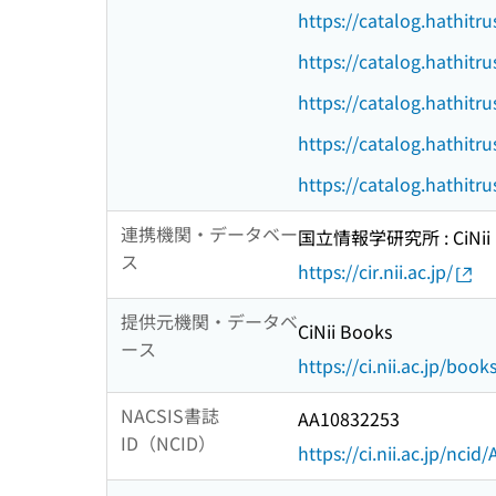
https://catalog.hathitr
https://catalog.hathitr
https://catalog.hathitr
https://catalog.hathitr
https://catalog.hathitr
連携機関・データベー
国立情報学研究所 : CiNii R
ス
https://cir.nii.ac.jp/
提供元機関・データベ
CiNii Books
ース
https://ci.nii.ac.jp/book
NACSIS書誌
AA10832253
ID（NCID）
https://ci.nii.ac.jp/nci