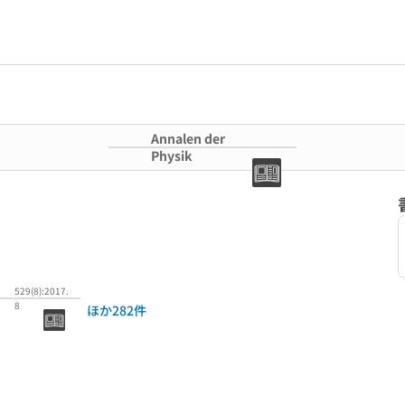
Annalen der
Physik
529(8):2017.
8
ほか282件