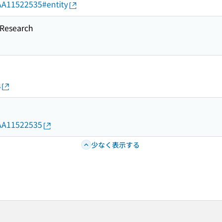
d/AA11522535#entity
esearch
s
d/AA11522535
少なく表示する