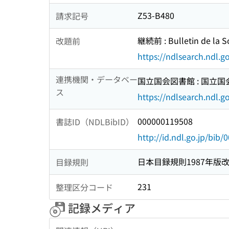
Z53-B480
請求記号
継続前 : Bulletin de la S
改題前
https://ndlsearch.ndl.
連携機関・データベー
国立国会図書館 : 国立
ス
https://ndlsearch.ndl.go
000000119508
書誌ID（NDLBibID）
http://id.ndl.go.jp/bib
日本目録規則1987年版
目録規則
231
整理区分コード
記録メディア