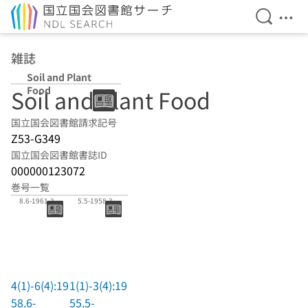
検索を開
メニ
本文へ移動
雑誌
Soil and Plant
Food
Soil and Plant Food
国立国会図書館請求記号
Z53-G349
国立国会図書館書誌ID
000000123072
巻号一覧
4(1)-6(4):195
1(1)-3(4):195
8.6-1961.3
5.5-1958.3
4(1)-6(4):19
1(1)-3(4):19
58.6-
55.5-