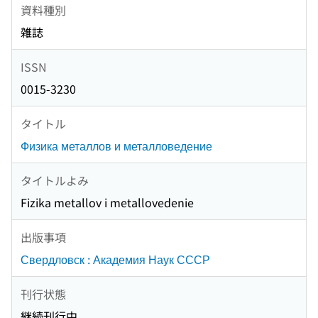
資料種別
雑誌
ISSN
0015-3230
タイトル
Физика металлов и металловедение
タイトルよみ
Fizika metallov i metallovedenie
出版事項
Свердловск : Академия Наук СССР
刊行状態
継続刊行中