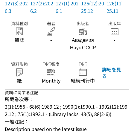
127(3):202
127(2):202
127(1):202
126(12):20
126(11):20
6.3
6.2
6.1
25.12
25.11
資料種別
著者
出版者
出版年
雑誌
-
Академия
-
Наук СССР
資料形態
刊行頻度
刊行
詳細を見
る
紙
Monthly
継続刊行中
資料に関する注記
所蔵巻次等：
2(1):1956 - 68(6):1989.12 ; 1990(1):1990.1 - 1992(12):199
2.12 ; 75(1):1993.1 - (Library lacks: 43(5), 88(2-6))
一般注記：
Description based on the latest issue