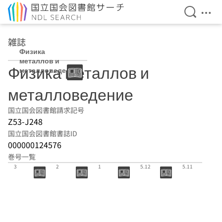
検索を開
メニ
本文へ移動
雑誌
Физика
металлов и
Физика металлов и
металловедени
е
металловедение
国立国会図書館請求記号
Z53-J248
国立国会図書館書誌ID
000000124576
巻号一覧
127(3):2026.
127(2):2026.
127(1):2026.
126(12):202
126(11):202
3
2
1
5.12
5.11