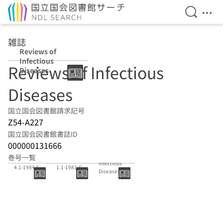
検索を開
メニ
本文へ移動
雑誌
Reviews of
Infectious
Reviews of Infectious
Diseases
Diseases
国立国会図書館請求記号
Z54-A227
国立国会図書館書誌ID
000000131666
Reviews of
巻号一覧
6(1)-6(3):198
3(1)-3(3):198
Infectious
4.1-1984.6
1.1-1981.6
Diseases