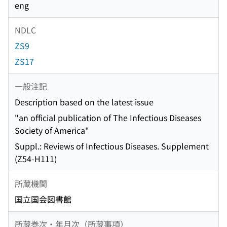
eng
NDLC
ZS9
ZS17
一般注記
Description based on the latest issue
"an official publication of The Infectious Diseases
Society of America"
Suppl.: Reviews of Infectious Diseases. Supplement
(Z54-H111)
所蔵機関
国立国会図書館
所蔵巻次・年月次（所蔵事項）