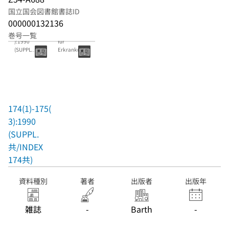
国立国会図書館書誌ID
000000132136
174(1)-175(3
Zeitschrift
巻号一覧
):1990
fur
(SUPPL.
Erkrankunge
共/INDEX
n der
174共)
Atmungsorg
ane
174(1)-175(
3):1990
(SUPPL.
共/INDEX
174共)
資料種別
著者
出版者
出版年
雑誌
-
Barth
-