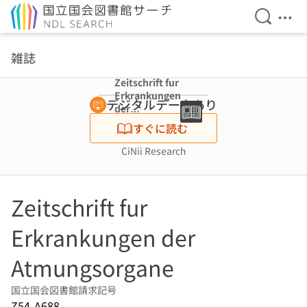
検索を開
メニ
本文へ移動
雑誌
Zeitschrift fur
Erkrankungen
デジタルデータあり
der
Atmungsorgane
すぐに読む
CiNii Research
Zeitschrift fur
Erkrankungen der
Atmungsorgane
国立国会図書館請求記号
Z54-A688