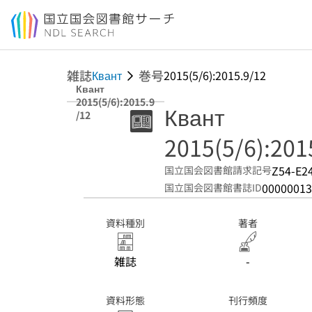
本文へ移動
雑誌
巻号
Квант
2015(5/6):2015.9/12
Квант
2015(5/6):2015.9
Квант
/12
2015(5/6):201
Z54-E2
国立国会図書館請求記号
00000013
国立国会図書館書誌ID
資料種別
著者
雑誌
-
資料形態
刊行頻度