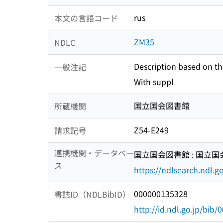
rus
本文の言語コード
ZM35
NDLC
Description based on the
一般注記
With suppl
国立国会図書館
所蔵機関
Z54-E249
請求記号
連携機関・データベー
国立国会図書館 : 国立
ス
https://ndlsearch.ndl.go
000000135328
書誌ID（NDLBibID）
http://id.ndl.go.jp/bib