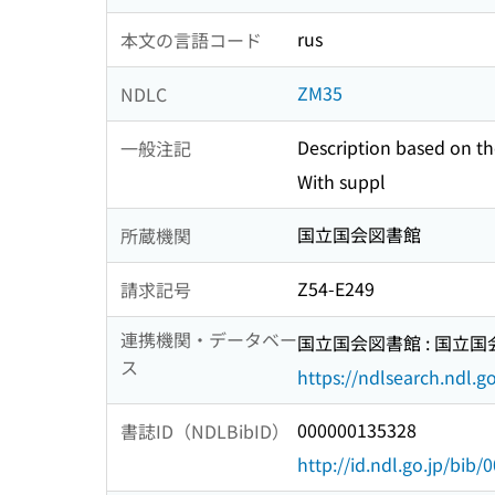
rus
本文の言語コード
ZM35
NDLC
Description based on the
一般注記
With suppl
国立国会図書館
所蔵機関
Z54-E249
請求記号
連携機関・データベー
国立国会図書館 : 国立
ス
https://ndlsearch.ndl.go
000000135328
書誌ID（NDLBibID）
http://id.ndl.go.jp/bib