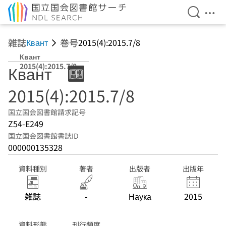
検索を開
メニ
本文へ移動
雑誌
巻号
Квант
2015(4):2015.7/8
Квант
2015(4):2015.7/8
Квант
2015(4):2015.7/8
国立国会図書館請求記号
Z54-E249
国立国会図書館書誌ID
000000135328
資料種別
著者
出版者
出版年
雑誌
-
Наука
2015
資料形態
刊行頻度