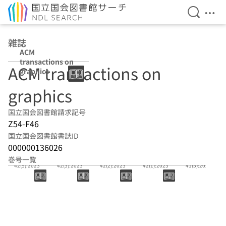
検索を開
メニ
本文へ移動
雑誌
ACM
transactions on
ACM transactions on
graphics
graphics
国立国会図書館請求記号
Z54-F46
国立国会図書館書誌ID
000000136026
巻号一覧
42(5):2023
42(3):2023
42(2):2023
42(1):2023
41(5):2022