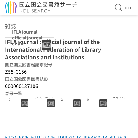
検索を開
メニ
本文へ移動
雑誌
IFLA journal :
official journal
IFLA journal : official journal of the
of the
International Federation of Library
International
Federation of
Associations and Institutions
Library
国立国会図書館請求記号
Associations
Z55-C136
and Institutions
国立国会図書館書誌ID
000000137106
巻号一覧
51(3):2025.1
49(4):2023.1
49(3):2023.1
51(1):2025.3
49(2):2023.6
0
2
0
51(3):2025.
51(1):2025.
49(4):2023.
49(3):2023.
49(2):2023.