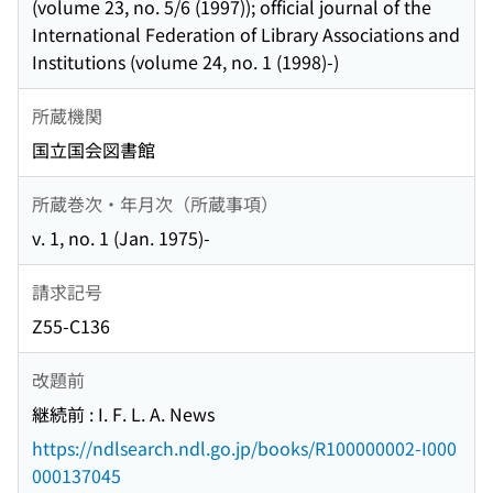
(volume 23, no. 5/6 (1997)); official journal of the
International Federation of Library Associations and
Institutions (volume 24, no. 1 (1998)-)
所蔵機関
国立国会図書館
所蔵巻次・年月次（所蔵事項）
v. 1, no. 1 (Jan. 1975)-
請求記号
Z55-C136
改題前
継続前 : I. F. L. A. News
https://ndlsearch.ndl.go.jp/books/R100000002-I000
000137045