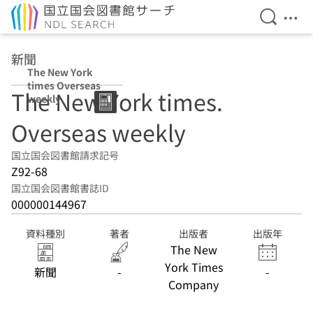
検索を開
メニ
本文へ移動
新聞
The New York
times Overseas
The New York times.
weekly
Overseas weekly
国立国会図書館請求記号
Z92-68
国立国会図書館書誌ID
000000144967
資料種別
著者
出版者
出版年
The New
York Times
新聞
-
-
Company