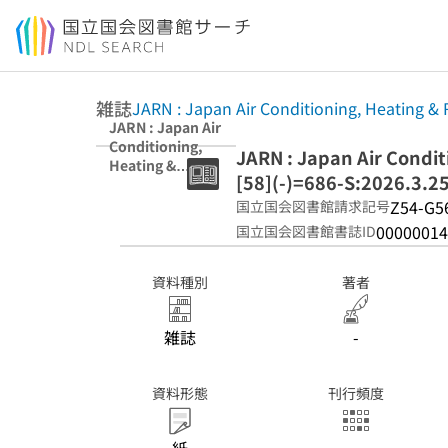
本文へ移動
雑誌
JARN : Japan Air Conditioning, Heating & 
JARN : Japan Air
Conditioning,
JARN : Japan Air Condit
Heating &
[58](-)=686-S:2026.3.2
Refrigeration
News [58]
Z54-G5
国立国会図書館請求記号
(-)=686-
00000014
国立国会図書館書誌ID
S:2026.3.25
資料種別
著者
雑誌
-
資料形態
刊行頻度