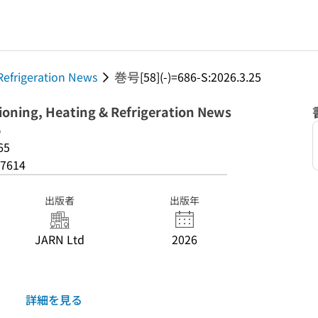
巻号
Refrigeration News
[58](-)=686-S:2026.3.25
ioning, Heating & Refrigeration News
5
65
7614
出版者
出版年
JARN Ltd
2026
詳細を見る