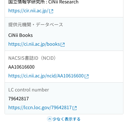
国立情報学研究所 : CiNii Research
https://cir.nii.ac.jp/
提供元機関・データベース
CiNii Books
https://ci.nii.ac.jp/books
NACSIS書誌ID（NCID）
AA10616600
https://ci.nii.ac.jp/ncid/AA10616600
LC control number
79642817
https://lccn.loc.gov/79642817
少なく表示する