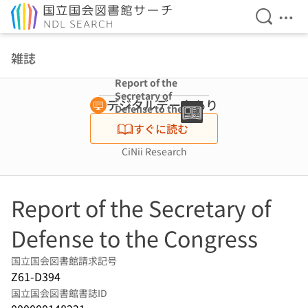
検索を開
メニ
本文へ移動
雑誌
Report of the
Secretary of
デジタルデータあり
Defense to the
Congress
すぐに読む
CiNii Research
Report of the Secretary of
Defense to the Congress
国立国会図書館請求記号
Z61-D394
国立国会図書館書誌ID