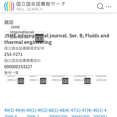
検索を開
メニ
本文へ移動
雑誌
JSME
international
JSME international journal. Ser. B, Fluids and
journal Ser. B
thermal engineering
Fluids and
thermal
国立国会図書館請求記号
engineering
Z53-Y271
国立国会図書館書誌ID
000000153227
49(3)-49(4):2
49(1)-49(2):2
48(1)-48(4)
47(1)-47(4)
46(1)-46(4)
巻号一覧
006.8-
006.2-
20050200-
20040200-
20030200-
2006.11
2006.5
20051100
20041100
20031100
49(3)-49(4):
49(1)-49(2):
48(1)-48(4)
47(1)-47(4)
46(1)-46(4)
2006.8-
2006.2-
20050200-
20040200-
20030200-