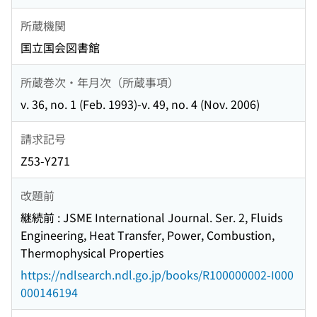
所蔵機関
国立国会図書館
所蔵巻次・年月次（所蔵事項）
v. 36, no. 1 (Feb. 1993)-v. 49, no. 4 (Nov. 2006)
請求記号
Z53-Y271
改題前
継続前 : JSME International Journal. Ser. 2, Fluids
Engineering, Heat Transfer, Power, Combustion,
Thermophysical Properties
https://ndlsearch.ndl.go.jp/books/R100000002-I000
000146194