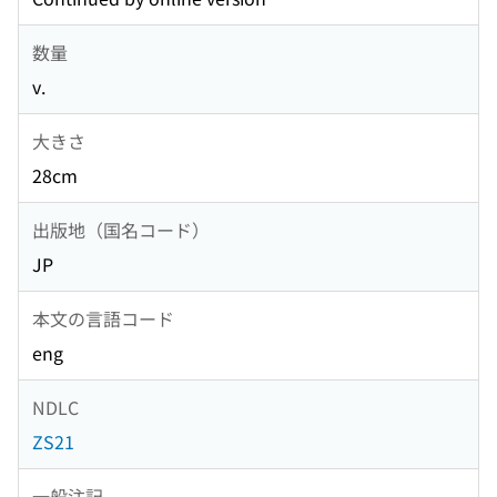
数量
v.
大きさ
28cm
出版地（国名コード）
JP
本文の言語コード
eng
NDLC
ZS21
一般注記