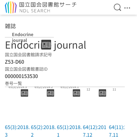
検索を開
メニ
本文へ移動
雑誌
Endocrine
journal
Endocrine journal
国立国会図書館請求記号
Z53-D60
国立国会図書館書誌ID
000000153530
巻号一覧
64(12):2017.
64(11):2017.
65(3):2018.3
65(2):2018.2
65(1):2018.1
12
11
65(3):2018.
65(2):2018.
65(1):2018.
64(12):201
64(11):201
3
2
1
7.12
7.11