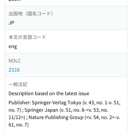
出版地（国名コード）
JP
本文の言語コード
eng
NDLC
ZS16
一般注記
Description based on the latest issue
Publisher: Springer-Verlag Tokyo (v. 43, no. 1-v. 51,
no. 7) ; Springer Japan (v. 51, no. 8-<v. 53, no.
11/12>) ; Nature Publishing Group (<v. 54, no. 2>-v.
61, no. 7)