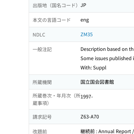
JP
出版地（国名コード）
eng
本文の言語コード
ZM35
NDLC
Description based on the
一般注記
Some issues published i
With: Suppl
国立国会図書館
所蔵機関
所蔵巻次・年月次（所
1997-
蔵事項）
Z63-A70
請求記号
継続前 : Annual Report / 
改題前