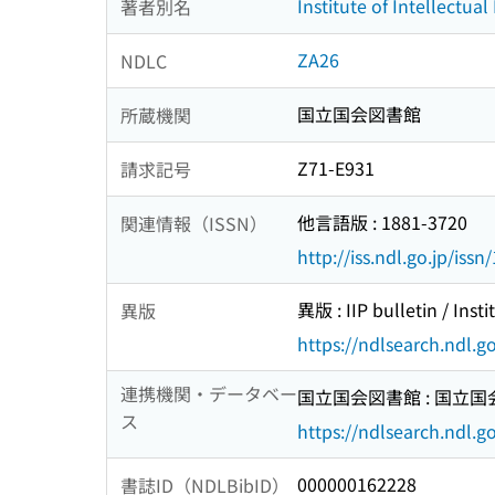
Institute of Intellectual
著者別名
ZA26
NDLC
国立国会図書館
所蔵機関
Z71-E931
請求記号
他言語版 : 1881-3720
関連情報（ISSN）
http://iss.ndl.go.jp/iss
異版 : IIP bulletin / Insti
異版
https://ndlsearch.ndl.
連携機関・データベー
国立国会図書館 : 国立
ス
https://ndlsearch.ndl.go
000000162228
書誌ID（NDLBibID）