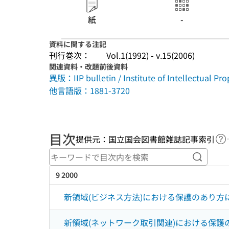
紙
-
資料に関する注記
刊行巻次：
Vol.1(1992) - v.15(2006)
関連資料・改題前後資料
異版：IIP bulletin / Institute of Intellectual Pro
他言語版：1881-3720
目次
提供元：国立国会図書館雑誌記事索引
ヘ
キーワ
9 2000
新領域(ビジネス方法)における保護のあり方
新領域(ネットワーク取引関連)における保護