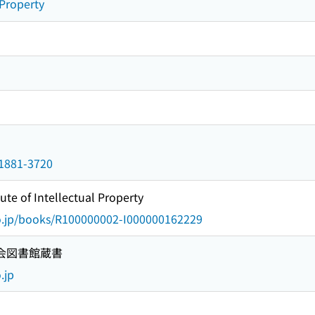
 Property
n/1881-3720
tute of Intellectual Property
go.jp/books/R100000002-I000000162229
国会図書館蔵書
.jp