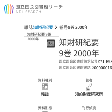
本文へ移動
雑誌
巻号
知財研紀要
9巻 2000年
知財研紀要 9巻
知財研紀要
2000年
9巻 2000年
Z71-E9
国立国会図書館請求記号
00000016
国立国会図書館書誌ID
資料種別
著者
雑誌
知的財産研究所
資料形態
刊行頻度