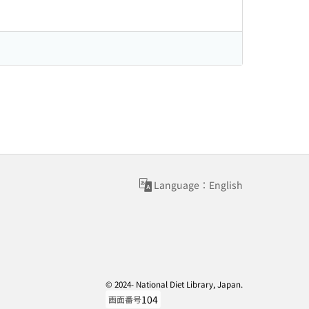
Language：English
© 2024- National Diet Library, Japan.
104
画面番号