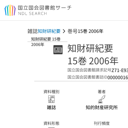
本文へ移動
雑誌
巻号
知財研紀要
15巻 2006年
知財研紀要 15巻
知財研紀要
2006年
15巻 2006年
Z71-E9
国立国会図書館請求記号
00000016
国立国会図書館書誌ID
資料種別
著者
雑誌
知的財産研究所
資料形態
刊行頻度