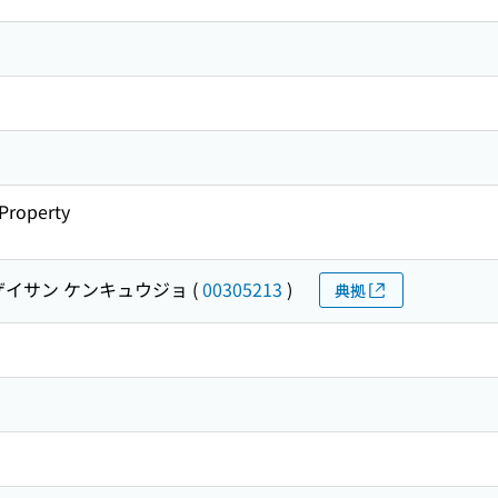
 Property
ザイサン ケンキュウジョ
(
00305213
)
典拠