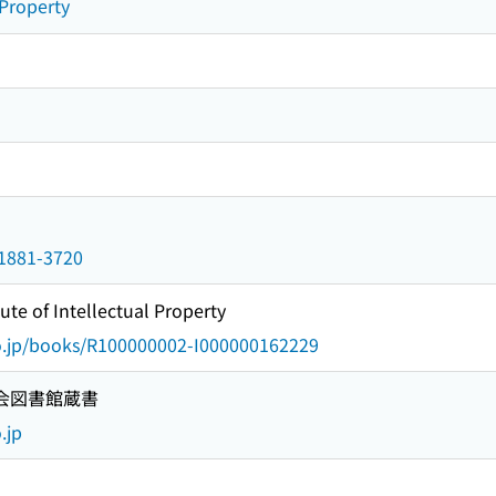
 Property
n/1881-3720
tute of Intellectual Property
go.jp/books/R100000002-I000000162229
国会図書館蔵書
.jp