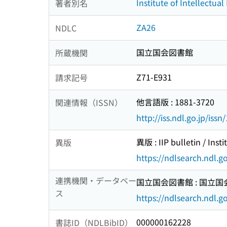
Institute of Intellectual
著者別名
ZA26
NDLC
国立国会図書館
所蔵機関
Z71-E931
請求記号
他言語版 : 1881-3720
関連情報（ISSN）
http://iss.ndl.go.jp/iss
異版 : IIP bulletin / Insti
異版
https://ndlsearch.ndl.
連携機関・データベー
国立国会図書館 : 国立
ス
https://ndlsearch.ndl.go
000000162228
書誌ID（NDLBibID）