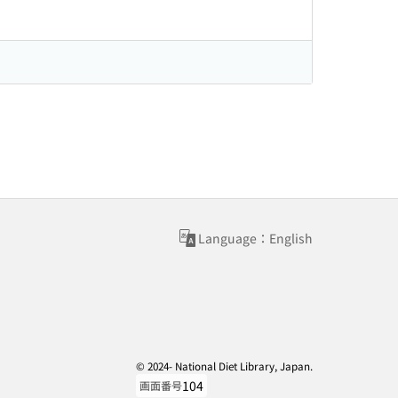
Language：English
© 2024- National Diet Library, Japan.
104
画面番号