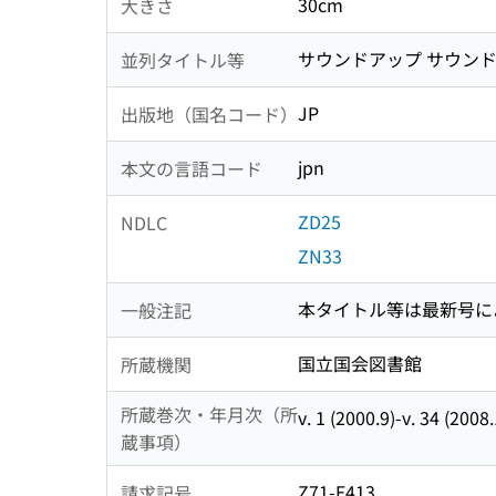
30cm
大きさ
サウンドアップ サウンド
並列タイトル等
JP
出版地（国名コード）
jpn
本文の言語コード
ZD25
NDLC
ZN33
本タイトル等は最新号に
一般注記
国立国会図書館
所蔵機関
所蔵巻次・年月次（所
v. 1 (2000.9)-v. 34 (2008
蔵事項）
Z71-E413
請求記号