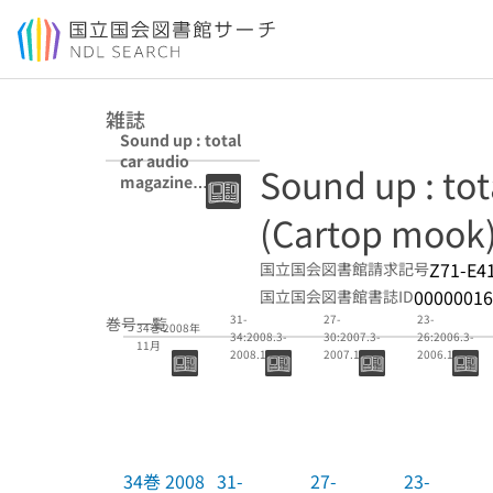
本文へ移動
雑誌
Sound up : total
car audio
Sound up : to
magazine
(Cartop mook)
(Cartop mook
Z71-E4
国立国会図書館請求記号
00000016
国立国会図書館書誌ID
31-
27-
23-
巻号一覧
34巻 2008年
34:2008.3-
30:2007.3-
26:2006.3-
11月
2008.11 (付
2007.11
2006.11
録共)
34巻 2008
31-
27-
23-