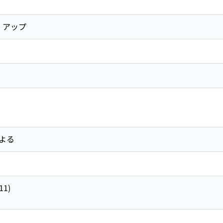
 アップ
よる
.11)