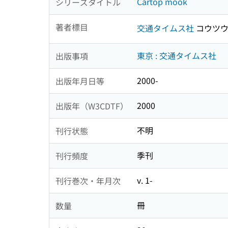
Cartop mook
シリーズタイトル
著者標目
交通タイムス社
コウツウ
東京 : 交通タイムス社
出版事項
2000-
出版年月日等
2000
出版年（W3CDTF）
不明
刊行状態
季刊
刊行頻度
v. 1-
刊行巻次・年月次
冊
数量