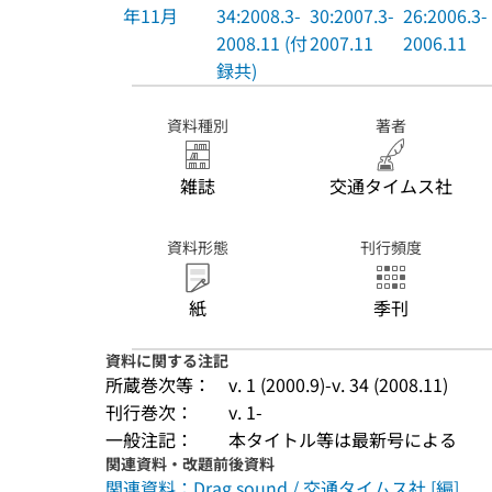
年11月
34:2008.3-
30:2007.3-
26:2006.3-
2008.11 (付
2007.11
2006.11
録共)
資料種別
著者
雑誌
交通タイムス社
資料形態
刊行頻度
紙
季刊
資料に関する注記
所蔵巻次等：
v. 1 (2000.9)-v. 34 (2008.11)
刊行巻次：
v. 1-
一般注記：
本タイトル等は最新号による
関連資料・改題前後資料
関連資料：Drag sound / 交通タイムス社 [編]