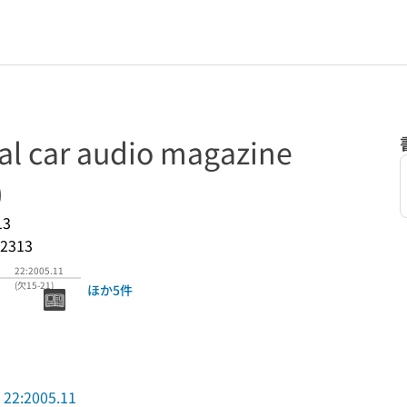
tal car audio magazine
)
13
2313
22:2005.11
(欠15-21)
ほか5件
22:2005.11