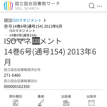
検索を開
メニ
本文へ移動
雑誌
ISOマネジメント
巻号
14巻6号(通号154) 2013年6月
ISOマネジメント
14巻6号(通号154)
ISOマネジメント
2013年6月
14巻6号(通号154) 2013年6
月
国立国会図書館請求記号
Z71-E460
国立国会図書館書誌ID
000000162350
資料種別
著者
出版者
出版年