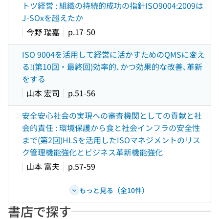
トツ経営 : 組織の持続的成功の指針ISO9004:2009は
J-SOxを超えたか
今野 瑞嘉
p.17-50
ISO 9004を活用して経営に活かすためのQMSに変え
る!(第10回・最終回)効率的､かつ効果的な改善､革新
をする
山本 宏司
p.51-56
安全安心社会の実現への審査機関としての貢献と社
会的責任 : 環境保護から食と社会インフラの安全性
まで(第2回)HLSを活用したISOマネジメントのリス
ク管理機能強化とビジネス革新機能強化
山本 富夫
p.57-59
もっと見る（全10件）
書店で探す