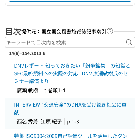
目次
提供元：国立国会図書館雑誌記事索引
ヘルプページ
キー
14(6)=154:2013.6
DNVレポート 知っておきたい「紛争鉱物」の知識と
SEC最終規制への実際の対応 : DNV 廣瀬敏樹氏のセ
ミナー講演より
廣瀬 敏樹
p.巻頭1-4
INTERVIEW "交通安全"のDNAを受け継ぎ社会に貢
献
西名 秀芳, 江頭 紀子
p.1-3
特集 ISO9004:2009自己評価ツールを活用したダン