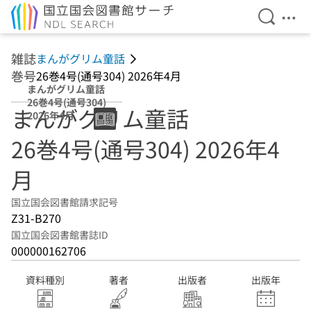
検索を開
メニ
本文へ移動
雑誌
まんがグリム童話
巻号
26巻4号(通号304) 2026年4月
まんがグリム童話
26巻4号(通号304)
まんがグリム童話
2026年4月
26巻4号(通号304) 2026年4
月
国立国会図書館請求記号
Z31-B270
国立国会図書館書誌ID
000000162706
資料種別
著者
出版者
出版年