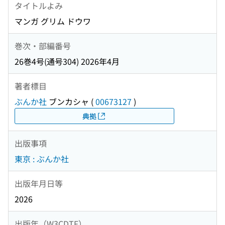
タイトルよみ
マンガ グリム ドウワ
巻次・部編番号
26巻4号(通号304) 2026年4月
著者標目
ぶんか社
ブンカシャ
(
00673127
)
典拠
出版事項
東京 : ぶんか社
出版年月日等
2026
出版年（W3CDTF）