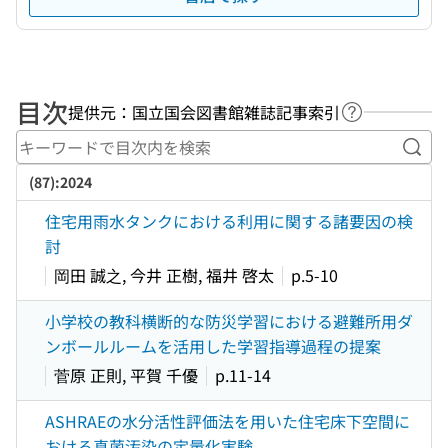
目次
提供元：国立国会図書館雑誌記事索引
ヘルプページ
キー
(87):2024
住宅用雨水タンクにおける利用に関する諸要因の検
討
岡田 誠之, 今井 正樹, 福井 啓太
p.5-10
小学校の教科横断的な防災学習における避難所用ダ
ンボールルームを活用した学習指導過程の提案
菅原 正則, 平賀 千優
p.11-14
ASHRAEの水分活性評価法を用いた住宅床下空間に
おける真菌汚染の定量化実験