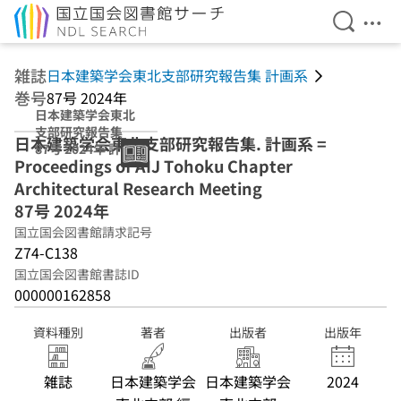
検索を開
メニ
本文へ移動
雑誌
日本建築学会東北支部研究報告集 計画系
巻号
87号 2024年
日本建築学会東北
支部研究報告集
日本建築学会東北支部研究報告集. 計画系 =
87号 2024年 計画
Proceedings of AIJ Tohoku Chapter
系
Architectural Research Meeting
87号 2024年
国立国会図書館請求記号
Z74-C138
国立国会図書館書誌ID
000000162858
資料種別
著者
出版者
出版年
雑誌
日本建築学会
日本建築学会
2024