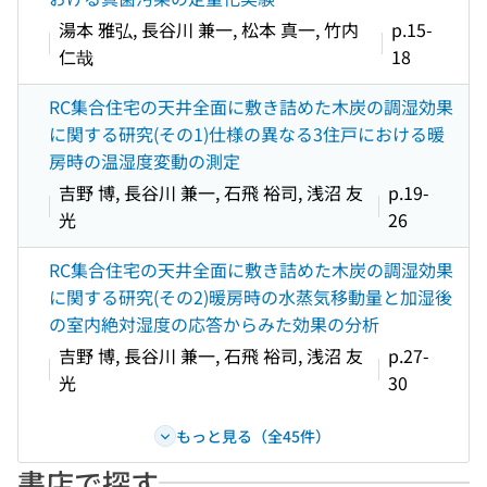
湯本 雅弘, 長谷川 兼一, 松本 真一, 竹内
p.15-
仁哉
18
RC集合住宅の天井全面に敷き詰めた木炭の調湿効果
に関する研究(その1)仕様の異なる3住戸における暖
房時の温湿度変動の測定
吉野 博, 長谷川 兼一, 石飛 裕司, 浅沼 友
p.19-
光
26
RC集合住宅の天井全面に敷き詰めた木炭の調湿効果
に関する研究(その2)暖房時の水蒸気移動量と加湿後
の室内絶対湿度の応答からみた効果の分析
吉野 博, 長谷川 兼一, 石飛 裕司, 浅沼 友
p.27-
光
30
もっと見る（全45件）
書店で探す