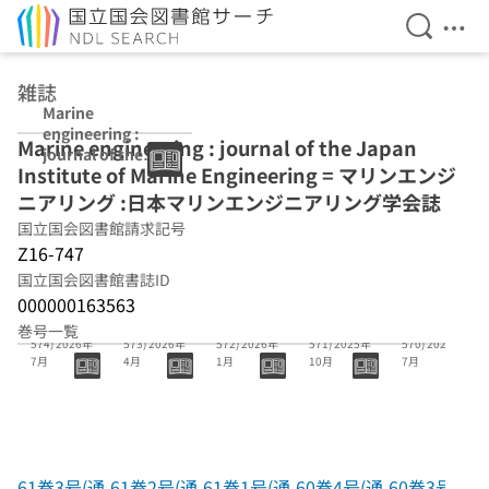
検索を開
メニ
本文へ移動
雑誌
Marine
engineering :
Marine engineering : journal of the Japan
journal of the
Institute of Marine Engineering = マリンエンジ
Japan Institute
of Marine
ニアリング :日本マリンエンジニアリング学会誌
Engineering
国立国会図書館請求記号
Z16-747
国立国会図書館書誌ID
000000163563
61巻3号(通号
61巻2号(通号
61巻1号(通号
60巻4号(通号
60巻3号(通号
巻号一覧
574) 2026年
573) 2026年
572) 2026年
571) 2025年
570) 2025年
7月
4月
1月
10月
7月
61巻3号(通
61巻2号(通
61巻1号(通
60巻4号(通
60巻3号(通