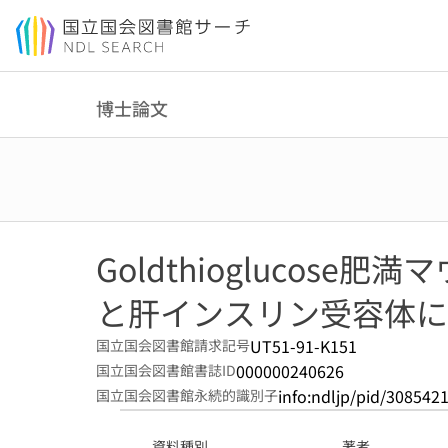
本文へ移動
博士論文
Goldthioglucos
と肝インスリン受容体に
UT51-91-K151
国立国会図書館請求記号
000000240626
国立国会図書館書誌ID
info:ndljp/pid/308542
国立国会図書館永続的識別子
資料種別
著者