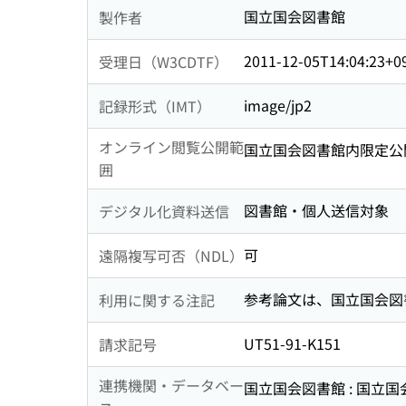
国立国会図書館
製作者
2011-12-05T14:04:23+0
受理日（W3CDTF）
image/jp2
記録形式（IMT）
オンライン閲覧公開範
国立国会図書館内限定公
囲
図書館・個人送信対象
デジタル化資料送信
可
遠隔複写可否（NDL）
参考論文は、国立国会図
利用に関する注記
UT51-91-K151
請求記号
連携機関・データベー
国立国会図書館 : 国立