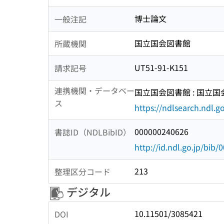
博士論文
一般注記
国立国会図書館
所蔵機関
UT51-91-K151
請求記号
連携機関・データベー
国立国会図書館 : 国立
ス
https://ndlsearch.ndl.go
000000240626
書誌ID（NDLBibID）
http://id.ndl.go.jp/bib
213
整理区分コード
デジタル
10.11501/3085421
DOI