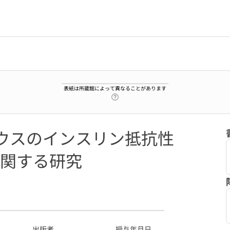
表紙は所蔵館によって異なることがあります
ヘルプページへのリンク
e肥満マウスのインスリン抵抗性
関する研究
1
出版者
授与年月日