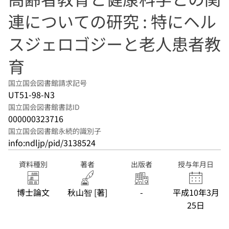
連についての研究 : 特にヘル
スジェロゴジーと老人患者教
育
国立国会図書館請求記号
UT51-98-N3
国立国会図書館書誌ID
000000323716
国立国会図書館永続的識別子
info:ndljp/pid/3138524
資料種別
著者
出版者
授与年月日
博士論文
秋山智 [著]
-
平成10年3月
25日