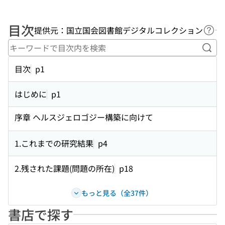
目次
提供元：国立国会図書館デジタルコレクション
ヘル
キー
目次
p1
はじめに
p1
序章 ヘルスジェロゴジー構築に向けて
1.これまでの研究結果
p4
2.残された課題(問題の所在)
p18
もっと見る（全37件）
書店で探す