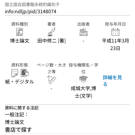
国立国会図書館永続的識別子
info:ndljp/pid/3148074
資料種別
著者
出版者
授与年月日
博士論文
田中修二 [著]
-
平成11年3月
23日
資料形態
ページ数・大き
授与機関名・学
さ等
位
詳細を見
紙・デジタル
る
-
成城大学,博
士(文学)
資料に関する注記
一般注記：
博士論文
書店で探す