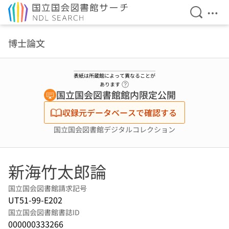
検索を開
メニ
本文へ移動
博士論文
表紙は所蔵館によって異なることが
ヘルプページへのリンク
あります
国立国会図書館館内限定公開
収録元データベースで確認する
国立国会図書館デジタルコレクション
新海竹太郎論
国立国会図書館請求記号
UT51-99-E202
国立国会図書館書誌ID
000000333266