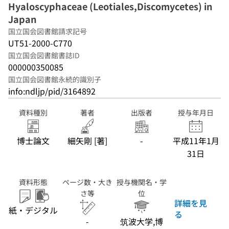
Hyaloscyphaceae (Leotiales,Discomycetes) in
Japan
国立国会図書館請求記号
UT51-2000-C770
国立国会図書館書誌ID
000000350085
国立国会図書館永続的識別子
info:ndljp/pid/3164892
資料種別
著者
出版者
授与年月日
博士論文
細矢剛 [著]
-
平成11年1月
31日
資料形態
ページ数・大き
授与機関名・学
さ等
位
詳細を見
紙・デジタル
る
-
筑波大学,博