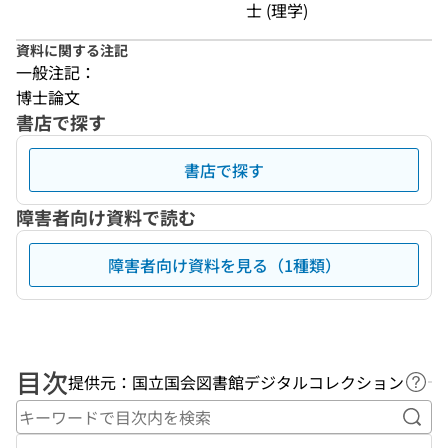
士 (理学)
資料に関する注記
一般注記：
博士論文
書店で探す
書店で探す
障害者向け資料で読む
障害者向け資料を見る（1種類）
目次
提供元：国立国会図書館デジタルコレクション
ヘル
キー