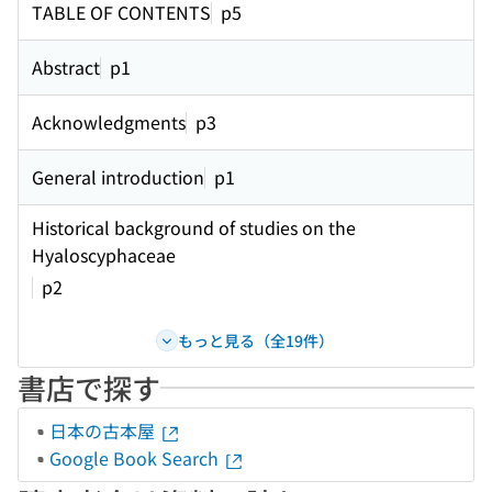
TABLE OF CONTENTS
p5
Abstract
p1
Acknowledgments
p3
General introduction
p1
Historical background of studies on the
Hyaloscyphaceae
p2
もっと見る（全19件）
書店で探す
日本の古本屋
Google Book Search