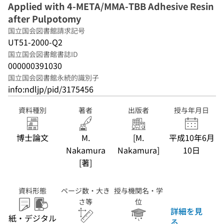
Applied with 4-META/MMA-TBB Adhesive Resin
after Pulpotomy
国立国会図書館請求記号
UT51-2000-Q2
国立国会図書館書誌ID
000000391030
国立国会図書館永続的識別子
info:ndljp/pid/3175456
資料種別
著者
出版者
授与年月日
博士論文
M.
[M.
平成10年6月
Nakamura
Nakamura]
10日
[著]
資料形態
ページ数・大き
授与機関名・学
さ等
位
詳細を見
紙・デジタル
る