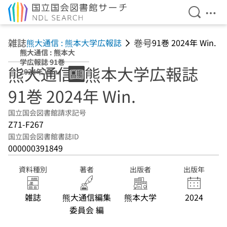
検索を開
メニ
本文へ移動
雑誌
巻号
熊大通信 : 熊本大学広報誌
91巻 2024年 Win.
熊大通信 : 熊本大
学広報誌 91巻
熊大通信 : 熊本大学広報誌
2024年 Win.
91巻 2024年 Win.
国立国会図書館請求記号
Z71-F267
国立国会図書館書誌ID
000000391849
資料種別
著者
出版者
出版年
雑誌
熊大通信編集
熊本大学
2024
委員会 編