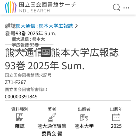
検索を開
メニ
本文へ移動
雑誌
熊大通信 : 熊本大学広報誌
巻号
93巻 2025年 Sum.
熊大通信 : 熊本大
学広報誌 93巻
熊大通信 : 熊本大学広報誌
2025年 Sum.
93巻 2025年 Sum.
国立国会図書館請求記号
Z71-F267
国立国会図書館書誌ID
000000391849
資料種別
著者
出版者
出版年
雑誌
熊大通信編集
熊本大学
2025
委員会 編