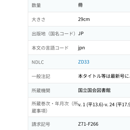
冊
数量
29cm
大きさ
JP
出版地（国名コード）
jpn
本文の言語コード
ZD33
NDLC
本タイトル等は最新号に
一般注記
国立国会図書館
所蔵機関
所蔵巻次・年月次（所
v. 1 (平13.6)-v. 24 (平17.
蔵事項）
Z71-F266
請求記号