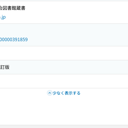
国会図書館蔵書
.jp
/000000391859
改訂版
少なく表示する