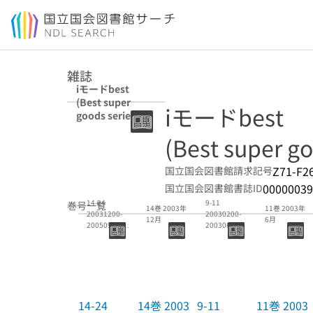
本文へ移動
雑誌
iモードbest
(Best super
iモードbest
goods series)
(Best super go
Z71-F2
国立国会図書館請求記号
00000039
国立国会図書館書誌ID
14-24
9-11
巻号一覧
14巻 2003年
11巻 2003年
20031200-
20030200-
12月
6月
20050900(欠
20030600
12-13,15-23
以後休
14-24
14巻 2003
9-11
11巻 2003